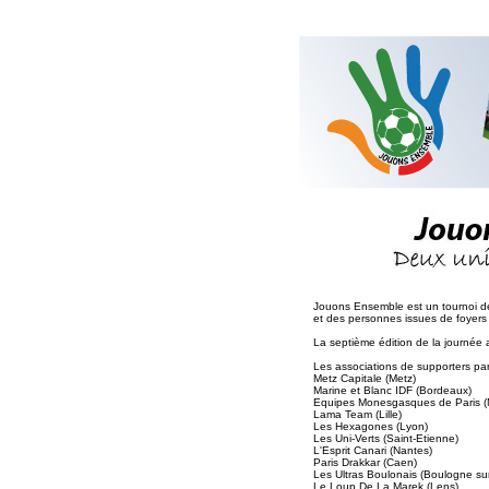
Jouons Ensemble est un tournoi de 
et des personnes issues de foyers de
La septième édition de la journée 
Les associations de supporters part
Metz Capitale (Metz)
Marine et Blanc IDF (Bordeaux)
Equipes Monesgasques de Paris 
Lama Team (Lille)
Les Hexagones (Lyon)
Les Uni-Verts (Saint-Etienne)
L'Esprit Canari (Nantes)
Paris Drakkar (Caen)
Les Ultras Boulonais (Boulogne su
Le Loup De La Marek (Lens)