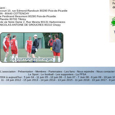
ient :
court 10, rue Edmond-Randouin 80290 Poix-de-Picardie
LIN - 80440 COTTENCHY
ue Ferdinand Beaumont 80290 Poix-de-Picardie
 Flandre 80700 Tilloloy
r de vie Notre Dame 2, Rue Mesmy 80131 Harbonnieres
 R NICOLAS-ANTOINE DE GROUCHES 80210 Chepy
L'association :
Présentation
-
Membres
-
Partenaires
- Les fans -
Nous rejoindre
-
Nous contacter
Le Sport :
Le football
-
Les supporters
-
La FFSA
2004 à aujourd'hui :
5 juin 04
-
11 juin 05
-
10 juin 06
-
2 Juin 07
-
7 Juin 08
-
6 juin 09
-
19 juin 1
n 11
-
16 juin 2012
-
15 juin 2013
-
14 juin 2014
-
13 juin 2015
-
11 juin 2016
-
10 juin 2017
-
9 ju