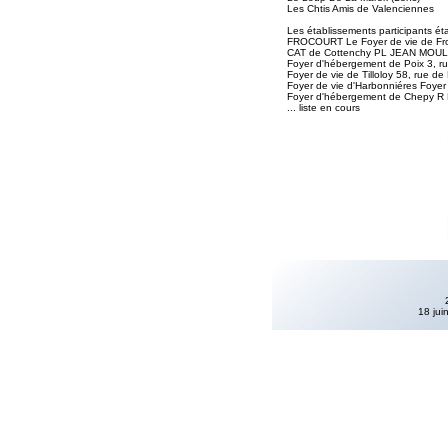
Les Chtis Amis de Valenciennes
Les établissements participants éta
FROCOURT Le Foyer de vie de Fro
CAT de Cottenchy PL JEAN MOU
Foyer d'hébergement de Poix 3, r
Foyer de vie de Tilloloy 58, rue de
Foyer de vie d'Harbonniéres Foye
Foyer d'hébergement de Chepy
... liste en cours
18 jui