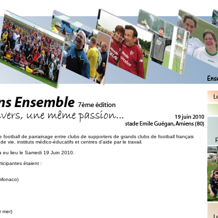
football de parrainage entre clubs de supporters de grands clubs de football français
 vie, instituts médico-éducatifs et centres d'aide par le travail.
a eu lieu le Samedi 19 Juin 2010.
icipantes étaient :
(Monaco)
r mer)