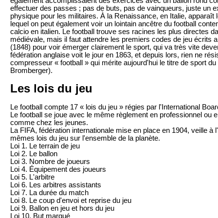
également accomplissaient des exercices avec un ballon rond cons
effectuer des passes ; pas de buts, pas de vainqueurs, juste un ex
physique pour les militaires. À la Renaissance, en Italie, apparaît l
lequel on peut également voir un lointain ancêtre du football conte
calcio en italien. Le football trouve ses racines les plus directes d
médiévale, mais il faut attendre les premiers codes de jeu écrits 
(1848) pour voir émerger clairement le sport, qui va très vite deve
fédération anglaise voit le jour en 1863, et depuis lors, rien ne rés
compresseur « football » qui mérite aujourd'hui le titre de sport du 
Bromberger).
Les lois du jeu
Le football compte 17 « lois du jeu » régies par l'International Boar
Le football se joue avec le même règlement en professionnel ou e
comme chez les jeunes.
La FIFA, fédération internationale mise en place en 1904, veille à 
mêmes lois du jeu sur l'ensemble de la planète.
Loi 1. Le terrain de jeu
Loi 2. Le ballon
Loi 3. Nombre de joueurs
Loi 4. Équipement des joueurs
Loi 5. L'arbitre
Loi 6. Les arbitres assistants
Loi 7. La durée du match
Loi 8. Le coup d'envoi et reprise du jeu
Loi 9. Ballon en jeu et hors du jeu
Loi 10. But marqué